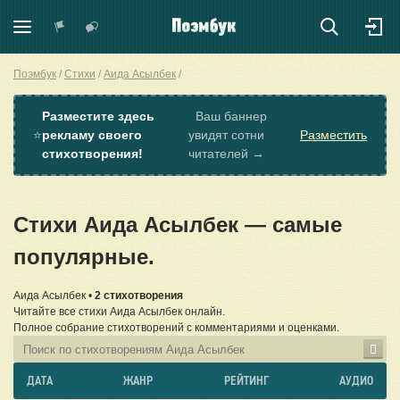
Поэмбук
Стихи
Аида Асылбек
Разместите здесь
Ваш баннер
⭐
рекламу своего
увидят сотни
Разместить
стихотворения!
читателей →
Стихи Аида Асылбек — самые
популярные.
Аида Асылбек •
2 стихотворения
Читайте все стихи Аида Асылбек онлайн.
Полное собрание стихотворений с комментариями и оценками.
ДАТА
ЖАНР
РЕЙТИНГ
АУДИО