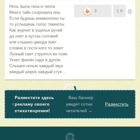
Ночь была тиха и тепла
3
0
Много тайн схоронила она.
Если будешь внимателен ты
то услышишь голос темноты
Как журчит в ущелье ручей
да поет в кустах соловей
еле слышно цикода поет
словно в гости кого то зовет
Лунный свет струится во тьме
Ухнет филин сидя в дупле
Слышен ночью каждый звук
каждый шорох каждый стук...
Разместите здесь
Ваш баннер
⭐
рекламу своего
увидят сотни
Разместить
стихотворения!
читателей →