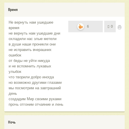
Время
Не вернуть нам ушедшее
6
0
время
не вернуть нам ушедшие дни
охладили нас злые метели
в души наши проникли они
не исправить вчерашних
ошибок
от беды не уйти никуда
и не вспомнить лукавых
улыбок
что творили добро иногда
но возможно другими глазами
мы посмотрим на завтрашний
день
создадим Мир своими руками
прочь отгоним отчаяние и лень
Ночь