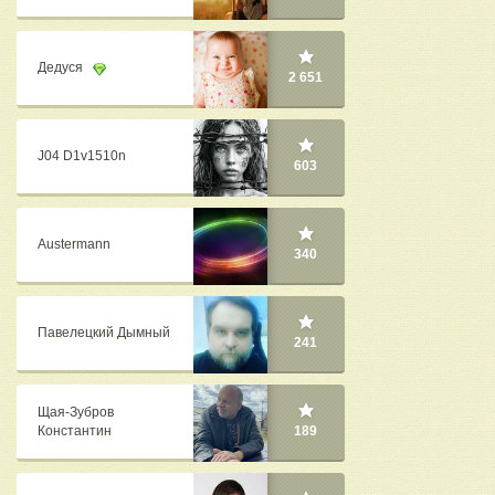
Дедуся
2 651
J04 D1v1510n
603
Austermann
340
Павелецкий Дымный
241
Щая-Зубров
Константин
189