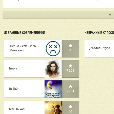
ИЗБРАННЫЕ СОВРЕМЕННИКИ
ИЗБРАННЫЕ КЛАСС
Оксана Семенкова
Джалиль Муса
(Минаева)
0
Тиана
7 308
Та Та2
5 781
Teri_Taikari
50