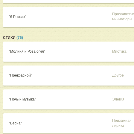
Прозаическ
"6.Рыжие"
миниатюры
СТИХИ
(76)
"Молния и Роза огня"
Мистика
"Прекрасной"
Другое
"Ночь и музыка"
Элегия
Пейзажная
"Весна"
лирика