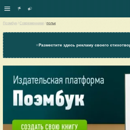
Поэмбук
/
Современники
/
польк
⭐
Разместите здесь рекламу своего стихотво