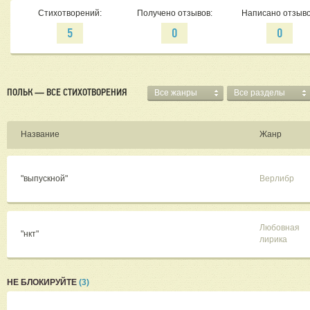
Стихотворений:
Получено отзывов:
Написано отзыво
5
0
0
ПОЛЬК — ВСЕ СТИХОТВОРЕНИЯ
Все жанры
Все разделы
Название
Жанр
"выпускной"
Верлибр
Любовная
"нкт"
лирика
НЕ БЛОКИРУЙТЕ
(3)