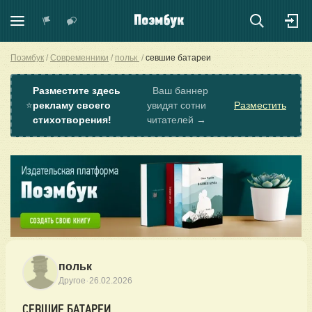
Поэмбук
Современники
польк
севшие батареи
Разместите здесь
Ваш баннер
⭐
рекламу своего
увидят сотни
Разместить
стихотворения!
читателей →
польк
·
Другое
26.02.2026
СЕВШИЕ БАТАРЕИ