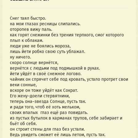
Снег таял быстро.
на мои глазах ресницы слипались.
оторопев вижу паль. 
как горят снежинки без трения терпкого, смог которого 
плыл к облакам.
люди уже не боялись мороза,
лишь йети робко свою суть ублажал.
ну ничего.
скоро солнце вернётся,
вернётся с людьми под подмышкой в руках.
йети уйдёт в своё снежное логово.
чайник он спрячет себе под кровать, устало протрет свои 
веки сонные,
вскоре он тоже уйдёт как Сократ.
Его жену–доели стервятники,
теперь она–звезда Солнце, пусть так.
и ради того, чтоб её хоть мельком,
своих впалых  глаз ещё раз повидать. 
из пустых бутылок в карманах трупов, себе забирает и 
бьёт об себя. 
он строит стены для глаз без устали. 
Ведь увидеть сможет её лишь летом, пусть так.