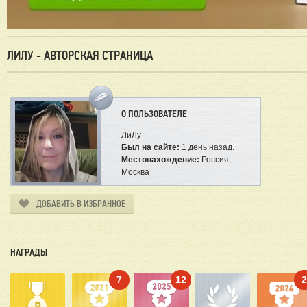
ЛИЛУ - АВТОРСКАЯ СТРАНИЦА
О ПОЛЬЗОВАТЕЛЕ
ЛиЛу
Был на сайте:
1 день назад.
Местонахождение:
Россия,
Москва
ДОБАВИТЬ В ИЗБРАННОЕ
НАГРАДЫ
7
12