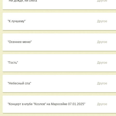
"Ни дождя, ни снега"
Другое
"К лучшему"
Другое
"Осеннее меню"
Другое
"Гость"
Другое
"Небесный спа"
Другое
"Концерт в клубе "Козлов" на Маросейке 07.01.2025"
Другое