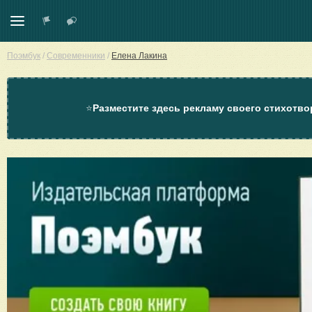
Поэмбук
/
Современники
/
Елена Лакина
⭐
Разместите здесь рекламу своего стихотво