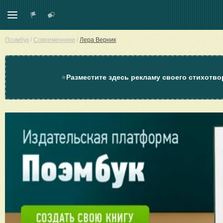
Поэмбук
/
Современники
/
Лера Верник
⭐
Разместите здесь рекламу своего стихотво