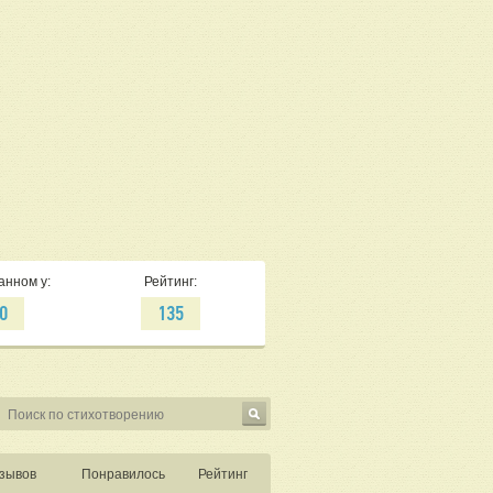
анном у:
Рейтинг:
0
135
зывов
Понравилось
Рейтинг