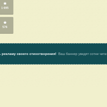
1 695
576
ь рекламу своего стихотворения!
Ваш баннер увидят сотни чит