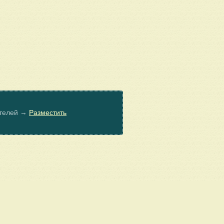
ателей →
Разместить