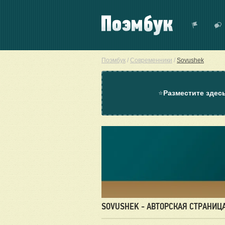
Поэмбук
/
Современники
/
Sovushek
⭐
Разместите здес
SOVUSHEK - АВТОРСКАЯ СТРАНИЦ