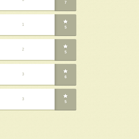
7
1
5
2
5
3
6
3
5