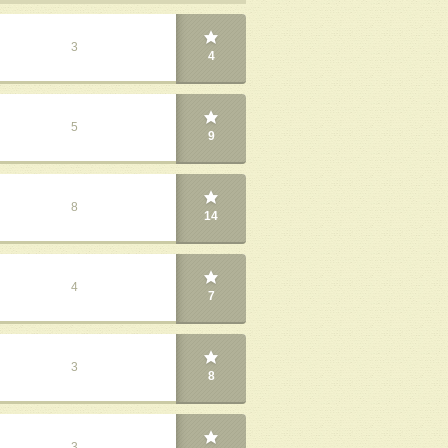
3
4
5
9
8
14
4
7
3
8
3