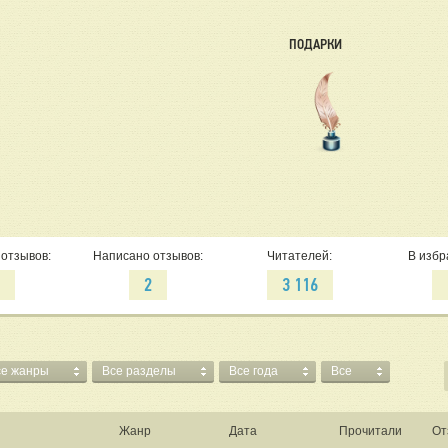
ПОДАРКИ
отзывов:
Написано отзывов:
Читателей:
В избр
1
2
3 116
се жанры
Все разделы
Все года
Все
Жанр
Дата
Прочитали
От