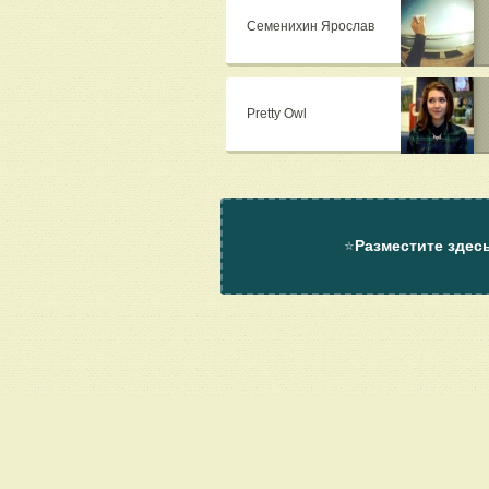
Семенихин Ярослав
Pretty Owl
⭐
Разместите здес