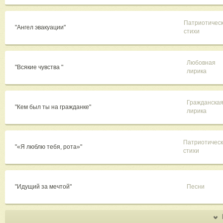
Патриотичес
"Ангел эвакуации"
стихи
Любовная
"Всякие чувства "
лирика
Гражданска
"Кем был ты на гражданке"
лирика
Патриотичес
"«Я люблю тебя, рота»"
стихи
"Идущий за мечтой"
Песни