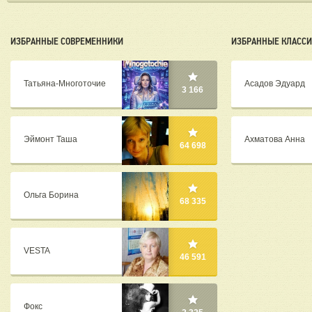
ИЗБРАННЫЕ СОВРЕМЕННИКИ
ИЗБРАННЫЕ КЛАСС
Татьяна-Многоточие
Асадов Эдуард
3 166
Эймонт Таша
Ахматова Анна
64 698
Ольга Борина
68 335
VESTA
46 591
Фокс