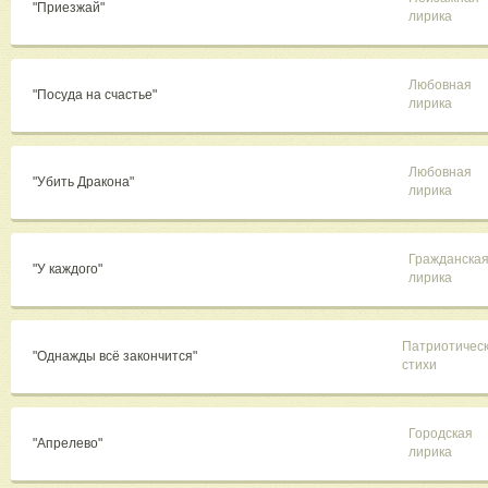
"Приезжай"
лирика
Любовная
"Посуда на счастье"
лирика
Любовная
"Убить Дракона"
лирика
Гражданска
"У каждого"
лирика
Патриотичес
"Однажды всё закончится"
стихи
Городская
"Апрелево"
лирика