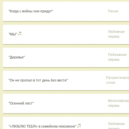
"Когда с войны они придут"
Песни
Любовная
"МЫ"
лирика
Пейзажная
"Деревья"
лирика
Патриотичес
"Он не пропал в тот день без вести"
стихи
Философска
"Осенний лист"
лирика
Любовная
"«ЛЮБЛЮ ТЕБЯ» в семейном лексиконе"
лирика