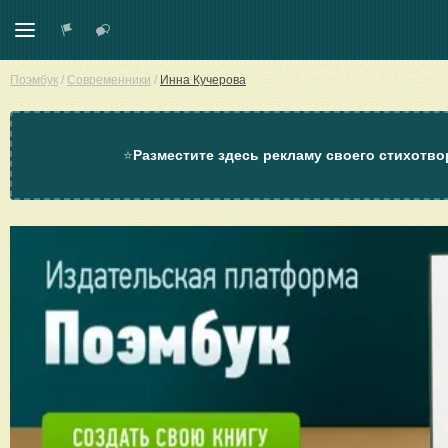
Поэмбук
/
Современники
/
Инна Кучерова
⭐
Разместите здесь рекламу своего стихотво