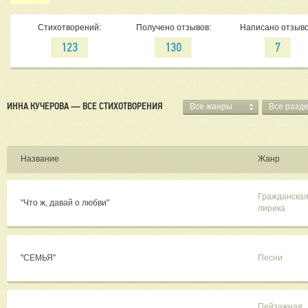
перво
национ
Стихотворений:
Получено отзывов:
Написано отзыво
побед
номин
123
130
7
совме
культ
Осадчу
ИННА КУЧЕРОВА — ВСЕ СТИХОТВОРЕНИЯ
Все жанры
Все разд
Название
Жанр
Гражданска
"Что ж, давай о любви"
лирика
"СЕМЬЯ"
Песни
Пейзажная