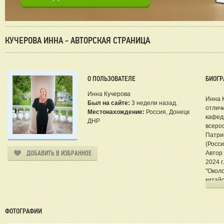
КУЧЕРОВА ИННА - АВТОРСКАЯ СТРАНИЦА
О ПОЛЬЗОВАТЕЛЕ
БИОГР
Инна Кучерова
Инна 
Был на сайте:
3 недели назад.
отлич
Местонахождение:
Россия, Донецк
кафед
ДНР
всеро
Патри
(Росси
ДОБАВИТЬ В ИЗБРАННОЕ
Автор 
2024 г
"Около
китайс
С нач
бойца
благо
ФОТОГРАФИИ
добро