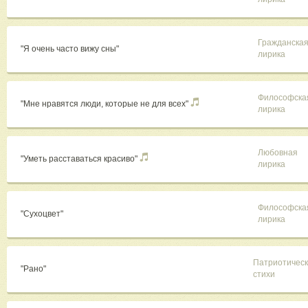
Гражданска
"Я очень часто вижу сны"
лирика
Философска
"Мне нравятся люди, которые не для всех"
лирика
Любовная
"Уметь расставаться красиво"
лирика
Философска
"Сухоцвет"
лирика
Патриотичес
"Рано"
стихи