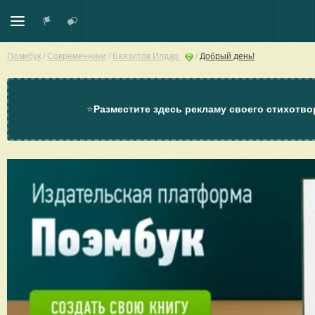
Поэмбук
/
Современники
/
Баязитов Илдар
/
Добрый день!
⭐
Разместите здесь рекламу своего стихотво