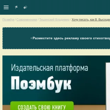
Поэмбук
/
Современники
/
Тишинский Владимир
/
Хочу писать, как В. Высоцки
⭐
Разместите здесь рекламу своего стихотво