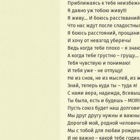
Приближаясь к тебе неизбежн
Я давно уж тобою живу!!!
Я живу… И боюсь расставаний
Что нас ждут после сладостны
Я боюсь расстояний, прощани
И хочу от невзгод уберечь!
Ведь когда тебе плохо – я знаю
А когда тебе грустно – грущу…
Тебя чувствую и понимаю!
И тебя уже - не отпущу!
Не из снов, не из мыслей, из 
Знай, теперь куда ты – туда я!
С нами вера, надежда, Всев
Ты была, есть и будешь – МОЯ!!
Пусть союз будет наш долгове
Мы друг другу нужны и важны
Дорогой мой, родной человеч
Мы с тобой для любви рожден
И не важно – какой тебе годи