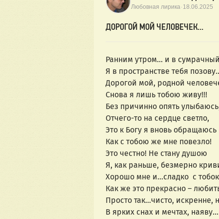
·
Любовная лирика
18.06.2025
ДОРОГОЙ МОЙ ЧЕЛОВЕЧЕК...
Ранним утром… и в сумрачный
Я в пространстве тебя позову
Дорогой мой, родной человеч
Снова я лишь тобою живу!!!
Без причинно опять улыбаюсь
Отчего-то на сердце светло,
Это к Богу я вновь обращаюсь 
Как с тобою же мне повезло!
Это честно! Не стану душою
Я, как раньше, безмерно крив
Хорошо мне и…сладко  с тобо
Как же это прекрасно – любить
Просто так…чисто, искренне, 
В ярких снах и мечтах, наяву…