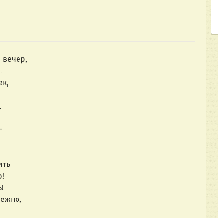
 вечер,
…
ек,
,
-
ить
ю!
!
нежно,