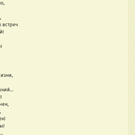
о,
,
х встреч
й!
!
жизни,
ышний…
!
чен,
,
ек!
ы!
к…