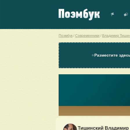
Поэмбук
Современники
Владимир Тишин
⭐
Разместите здес
Тишинский Владимир