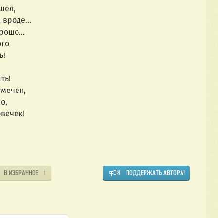
шел,
, вроде…
Хорошо…
ого
ь!
ть!
тмечен,
о,
овечек!
В ИЗБРАННОЕ
ПОДДЕРЖАТЬ АВТОРА!
1