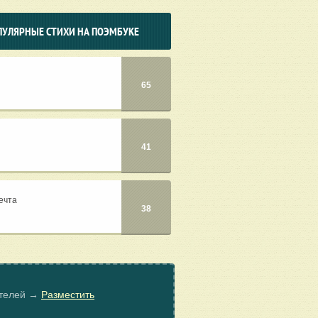
ПУЛЯРНЫЕ СТИХИ НА ПОЭМБУКЕ
65
41
ечта
38
ателей →
Разместить