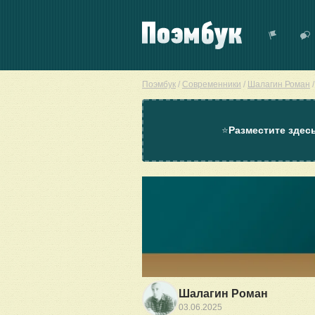
Поэмбук
/
Современники
/
Шалагин Роман
⭐
Разместите здес
Шалагин Роман
03.06.2025