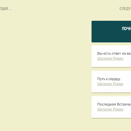
УЩАЯ
...
СЛЕД
ПОЧИ
Вы-есть ответ на в
Шалагин Роман
Путь к сердцу .
Шалагин Роман
Последняя Встреча 
Шалагин Роман