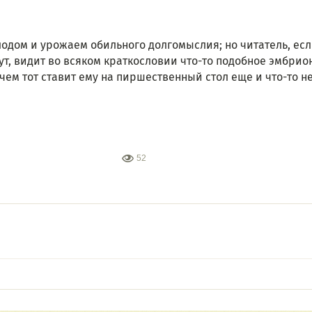
одом и урожаем обильного долгомыслия; но читатель, если
т, видит во всяком краткословии что-то подобное эмбрион
ачем тот ставит ему на пиршественный стол еще и что-то 
52