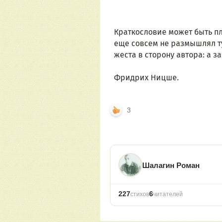
Краткословие может быть пл
еще совсем не размышлял ту
жеста в сторону автора: а з
Фридрих Ницше.
3
Шалагин Роман
227
6
стихов
читателей