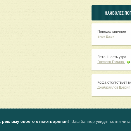
НАИБОЛЕЕ ПО
Понедельничное
Блэк Джек
Лето. Шесть утра
Гаряева Галина
Когда отсутствует м
Джабраилов Шерип
ь рекламу своего стихотворения!
Ваш баннер увидят сотни чит