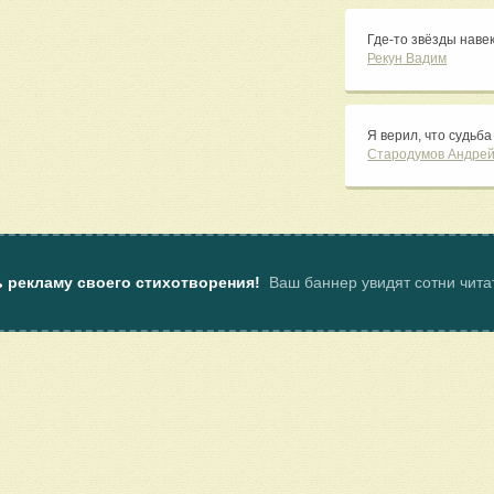
Где-то звёзды наве
Рекун Вадим
Я верил, что судьба 
Стародумов Андре
ь рекламу своего стихотворения!
Ваш баннер увидят сотни чит