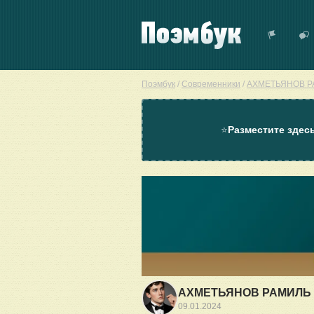
Поэмбук
/
Современники
/
АХМЕТЬЯНОВ Р
⭐
Разместите здес
АХМЕТЬЯНОВ РАМИЛЬ
09.01.2024