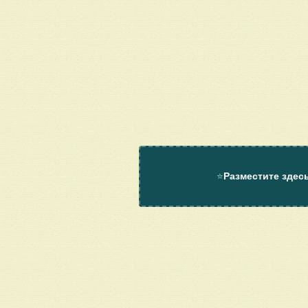
⭐
Разместите здес