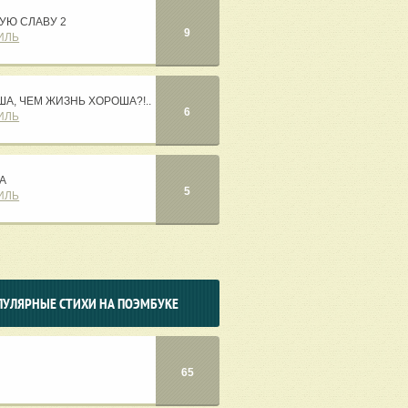
УЮ СЛАВУ 2
9
ИЛЬ
ША, ЧЕМ ЖИЗНЬ ХОРОША?!..
6
ИЛЬ
А
5
ИЛЬ
ПУЛЯРНЫЕ СТИХИ НА ПОЭМБУКЕ
65