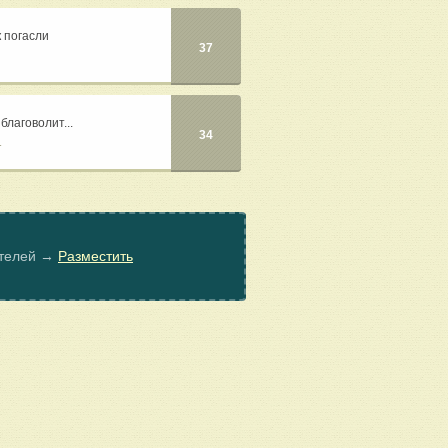
к погасли
37
благоволит...
34
й
ателей →
Разместить