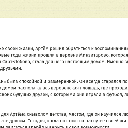
тье своей жизни, Артём решил обратиться к воспоминаниям 
ервые годы жизни прошли в деревне Минзитарово, которая,
 Сарт-Лобово, стала для него настоящим домом. Именно зде
 друзьями.
знь была спокойной и размеренной. Он всегда старался по
их домом располагалась деревенская площадь, где проходи
своих будущих друзей, с которыми они играли в футбол, л
для Артёма символом детства, местом, где он научился лю
гать другим. Сегодня, когда он стоит на распутье своей жи
ы двигаться вперёд и верить в свои возможности.