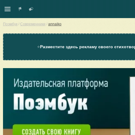
Поэмбук
/
Современники
/
annaiko
⭐
Разместите здесь рекламу своего стихотво