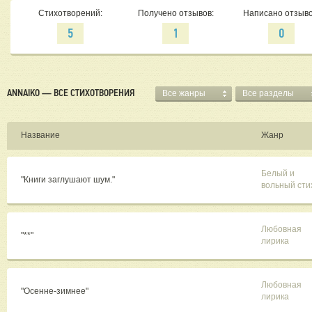
Стихотворений:
Получено отзывов:
Написано отзыво
5
1
0
ANNAIKO — ВСЕ СТИХОТВОРЕНИЯ
Все жанры
Все разделы
Название
Жанр
Белый и
"Книги заглушают шум."
вольный сти
Любовная
"**"
лирика
Любовная
"Осенне-зимнее"
лирика