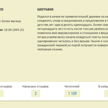
ЕЛЕ
БИОГРАФИЯ
Родился в ничем не примечательной деревне на ю
соединять слова в предложения,а предложения в 
:
более месяца
детстве,лет эдак в десять-одиннадцать. Более се
четырнадцати лет,то есть после того,как увлёкся 
ия:
18.08.1994 (31
поменяла моё мировоззрение и отношение к вещам
гитара,в моём мозгу начали рождаться тексты пес
одновременно читались и без музыки. Нынче я с
гражданской лирикой,но порой получается изверг
любовную поэзию.
отзывов:
Написано отзывов:
Читателей:
В избр
1
2
1 109