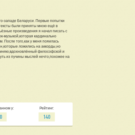
го-западе Беларуси. Первые попытки
тексты были приняты мною ещё в
рьёзные произведения я начал писать с
рок-музыкой,которая кардинально
. После того,как у меня пояилась
ен,которые ложились на аккорды,но
очиняю,вдохновлённый философской и
нуть из пучины мыслей нечто,похожее на
анном у:
Рейтинг:
0
140