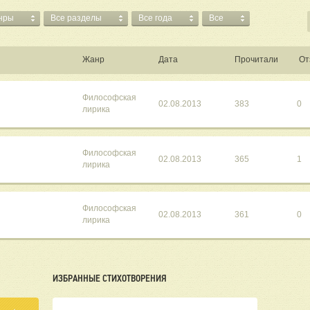
нры
Все разделы
Все года
Все
Жанр
Дата
Прочитали
От
Философская
02.08.2013
383
0
лирика
Философская
02.08.2013
365
1
лирика
Философская
02.08.2013
361
0
лирика
ИЗБРАННЫЕ СТИХОТВОРЕНИЯ