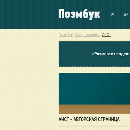
Поэмбук
/
Современники
/
АиСт
⭐
Разместите здес
АИСТ - АВТОРСКАЯ СТРАНИЦА