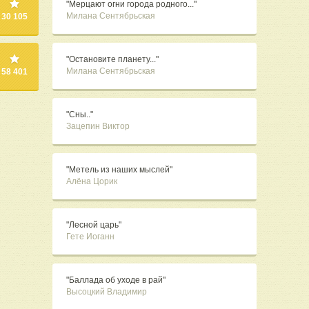
"Мерцают огни города родного..."
Милана Сентябрьская
30 105
"Остановите планету..."
Милана Сентябрьская
58 401
"Сны.."
Зацепин Виктор
"Метель из наших мыслей"
Алёна Цорик
"Лесной царь"
Гете Иоганн
"Баллада об уходе в рай"
Высоцкий Владимир