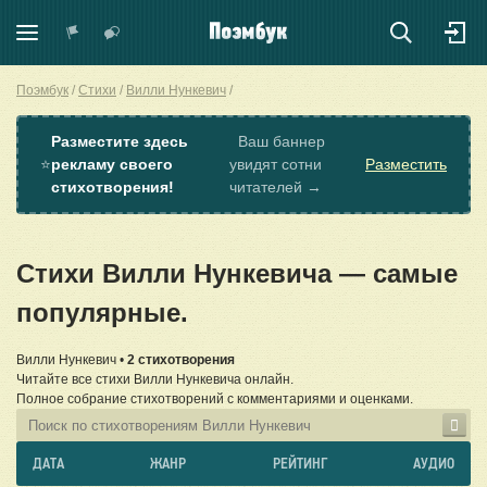
Поэмбук
Стихи
Вилли Нункевич
Разместите здесь
Ваш баннер
⭐
рекламу своего
увидят сотни
Разместить
стихотворения!
читателей →
Стихи Вилли Нункевича — самые
популярные.
Вилли Нункевич •
2 стихотворения
Читайте все стихи Вилли Нункевича онлайн.
Полное собрание стихотворений с комментариями и оценками.
ДАТА
ЖАНР
РЕЙТИНГ
АУДИО