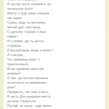
В листве почти осенней и ее
печальном злате
Мечта о чуде лишь сильнее
нас манит.
Скажи, ведь ты мечтаешь,
милый друг, мечтаешь
О дальних странах и иных
мирах?
И о любви, где ты дотла
сгораешь
И воскресаешь вновь и вновь?
И о ветрах,
Что перемены мчат, о
приключеньях
Всем здравым смыслам
вопреки?
О яви, где все-все желанья
исполнятся по мановению
руки?
Прекрасно, так тому и быть,
В честь Дня рождения мечты
должны сбываться.
Пускай, не сразу, надо много