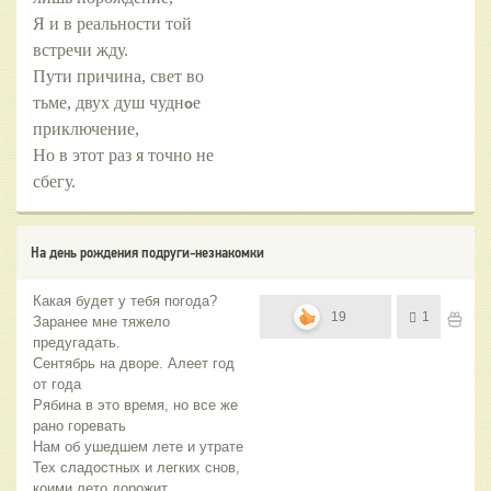
Я и в реальности той
встречи жду.
Пути причина, свет во
тьме, двух душ чудн
е
о
приключение,
Но в этот раз я точно не
сбегу.
На день рождения подруги-незнакомки
Какая будет у тебя погода?
19
1
Заранее мне тяжело
предугадать.
Сентябрь на дворе. Алеет год
от года
Рябина в это время, но все же
рано горевать
Нам об ушедшем лете и утрате
Тех сладостных и легких снов,
коими лето дорожит.