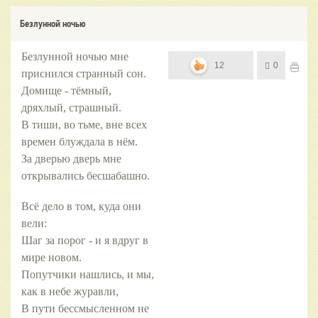
Безлунной ночью
Безлунной ночью мне
12
0
приснился странный сон.
Домище - тёмный,
дряхлый, страшный.
В тиши, во тьме, вне всех
времен блуждала в нём.
За дверью дверь мне
открывались бесшабашно.
Всё дело в том, куда они
вели:
Шаг за порог - и я вдруг в
мире новом.
Попутчики нашлись, и мы,
как в небе журавли,
В пути бессмысленном не