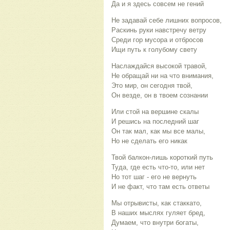
Да и я здесь совсем не гений
Не задавай себе лишних вопросов,
Раскинь руки навстречу ветру
Среди гор мусора и отбросов
Ищи путь к голубому свету
Наслаждайся высокой травой,
Не обращай ни на что внимания,
Это мир, он сегодня твой,
Он везде, он в твоем сознании
Или стой на вершине скалы
И решись на последний шаг
Он так мал, как мы все малы,
Но не сделать его никак
Твой балкон-лишь короткий путь
Туда, где есть что-то, или нет
Но тот шаг - его не вернуть
И не факт, что там есть ответы
Мы отрывисты, как стаккато,
В наших мыслях гуляет бред,
Думаем, что внутри богаты,