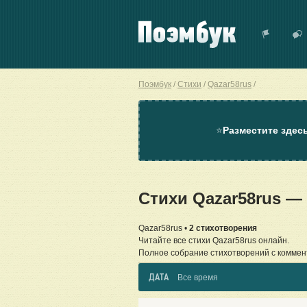
Поэмбук
Стихи
Qazar58rus
⭐
Разместите здес
Стихи Qazar58rus —
Qazar58rus •
2 стихотворения
Читайте все стихи Qazar58rus онлайн.
Полное собрание стихотворений с коммен
ДАТА
Все время