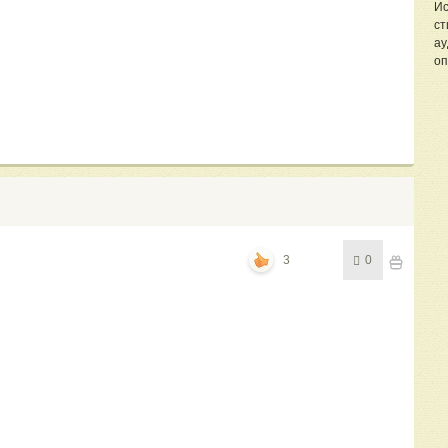
Ис
ст
ау
оп
3
0