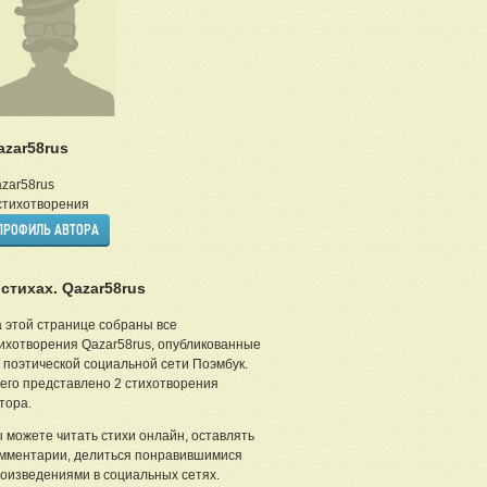
azar58rus
zar58rus
тихотворения
ПРОФИЛЬ АВТОРА
 стихах. Qazar58rus
 этой странице собраны все
ихотворения Qazar58rus, опубликованные
 поэтической социальной сети Поэмбук.
его представлено 2 стихотворения
тора.
 можете читать стихи онлайн, оставлять
мментарии, делиться понравившимися
оизведениями в социальных сетях.