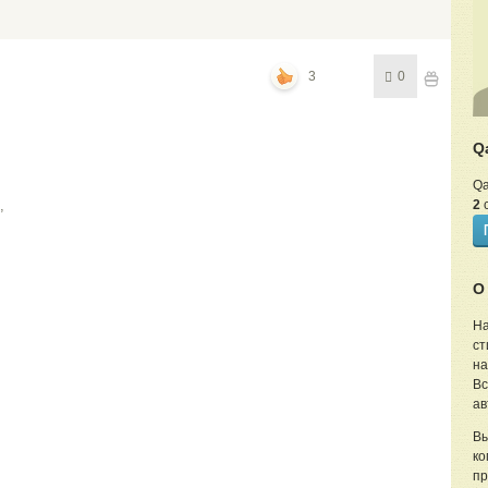
3
0
Q
Qa
,
2
с
О
На
ст
на
Вс
ав
Вы
ко
пр