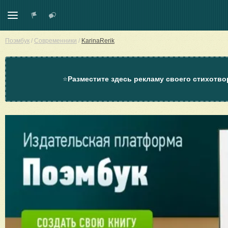
Поэмбук
/
Современники
/
KarinaRerik
⭐
Разместите здесь рекламу своего стихотво