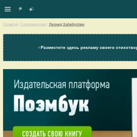
Поэмбук
/
Современники
/
Леонид Хабибуллин
⭐
Разместите здесь рекламу своего стихотво