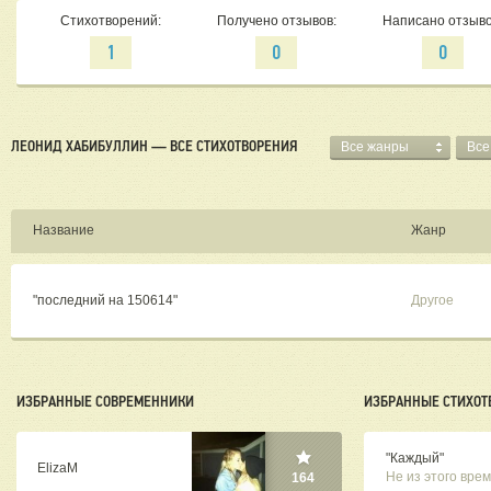
Стихотворений:
Получено отзывов:
Написано отзыво
1
0
0
ЛЕОНИД ХАБИБУЛЛИН — ВСЕ СТИХОТВОРЕНИЯ
Все жанры
Все
Название
Жанр
"последний на 150614"
Другое
ИЗБРАННЫЕ СОВРЕМЕННИКИ
ИЗБРАННЫЕ СТИХОТ
"Каждый"
ElizaM
Не из этого вре
164