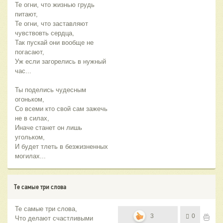
Те огни, что жизнью грудь
питают,
Те огни, что заставляют
чувствовть сердца,
Так пускай они вообще не
погасают,
Уж если загорелись в нужный
час...
Ты поделись чудесным
огоньком,
Со всеми кто свой сам зажечь
не в силах,
Иначе станет он лишь
угольком,
И будет тлеть в безжизненных
могилах...
Те самые три слова
Те самые три слова,
3
0
Что делают счастливыми