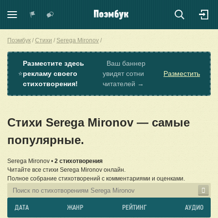
Поэмбук
Стихи
Serega Mironov
Разместите здесь
Ваш баннер
⭐
рекламу своего
увидят сотни
Разместить
стихотворения!
читателей →
Стихи Serega Mironov — самые
популярные.
Serega Mironov •
2 стихотворения
Читайте все стихи Serega Mironov онлайн.
Полное собрание стихотворений с комментариями и оценками.
ДАТА
ЖАНР
РЕЙТИНГ
АУДИО