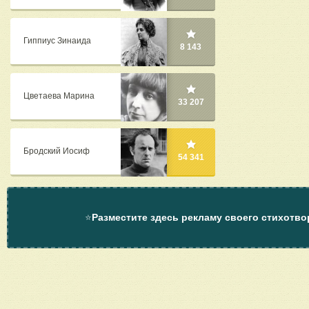
Гиппиус Зинаида
8 143
Цветаева Марина
33 207
Бродский Иосиф
54 341
⭐
Разместите здесь рекламу своего стихотво