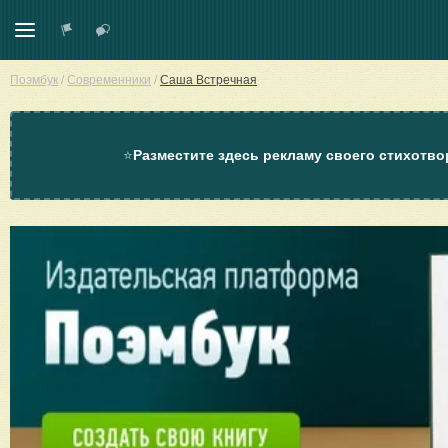
Поэмбук
/
Современники
/
Саша Встречная
⭐
Разместите здесь рекламу своего стихотво