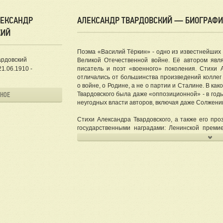
ЛЕКСАНДР
АЛЕКСАНДР ТВАРДОВСКИЙ — БИОГРАФИЯ
КИЙ
Поэма «Василий Тёркин» - одно из известнейших
ардовский
Великой Отечественной войне. Её автором явля
1.06.1910 -
писатель и поэт «военного» поколения. Стихи А
отличались от большинства произведений коллег
о войне, о Родине, а не о партии и Сталине. В ка
Твардовского была даже «оппозиционной» - в год
ННОЕ
неугодных власти авторов, включая даже Солжени
Стихи Александра Твардовского, а также его про
государственными наградами: Ленинской преми
Государственной премией СССР. Он также был н
Александр Твардовский скончался в Московской о
жизни.
Детство и юность Твардовского, репрессии в о
Твардовский был родом с хутора в Смоленской губ
стилю) июня 1910 года. По деревенским меркам 
зажиточной. Его отец был образованным, начита
приобщали к классике русской литературы (читали 
Александр Твардовский стихи начал писать прежд