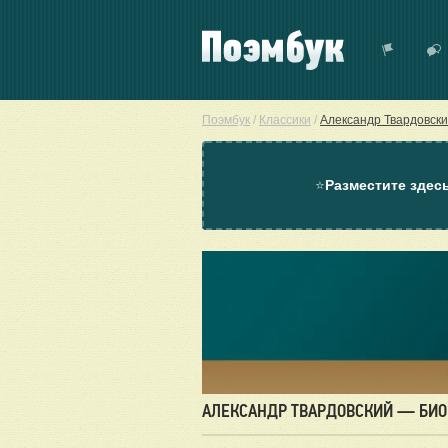
Поэмбук
/
Классики
/
Александр Твардовск
⭐
Разместите здес
АЛЕКСАНДР ТВАРДОВСКИЙ — БИ