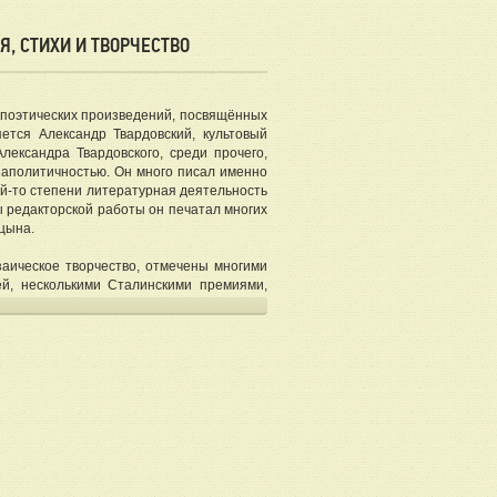
, СТИХИ И ТВОРЧЕСТВО
 поэтических произведений, посвящённых
ется Александр Твардовский, культовый
лександра Твардовского, среди прочего,
 аполитичностью. Он много писал именно
кой-то степени литературная деятельность
ы редакторской работы он печатал многих
цына.
заическое творчество, отмечены многими
ей, несколькими Сталинскими премиями,
аграждён целым рядом военных орденов.
бласти 18 декабря 1971 года, на 62 году
тношении семьи
ернии, появился на свет 8 (21 по новому
его крестьянская семья была достаточно
нным человеком – с детства Александра
её вслух).
е, чем изучил грамоту – даже не мог их