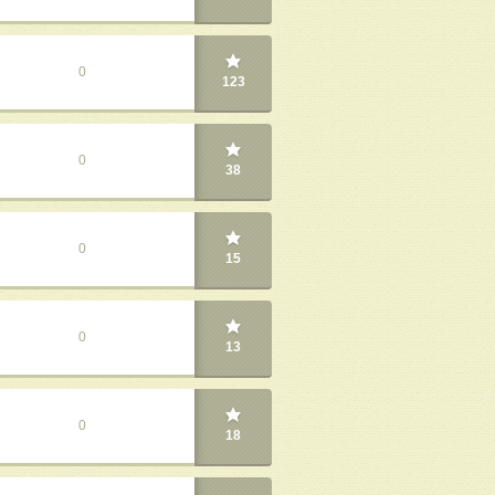
0
123
0
38
0
15
0
13
0
18