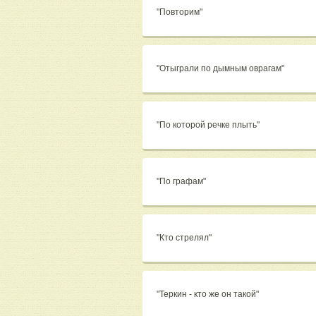
"Повторим"
"Отыграли по дымным оврагам"
"По которой речке плыть"
"По графам"
"Кто стрелял"
"Теркин - кто же он такой"