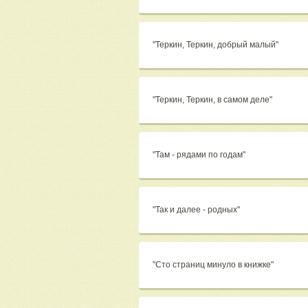
"Теркин, Теркин, добрый малый"
"Теркин, Теркин, в самом деле"
"Там - рядами по годам"
"Так и далее - родных"
"Сто страниц минуло в книжке"