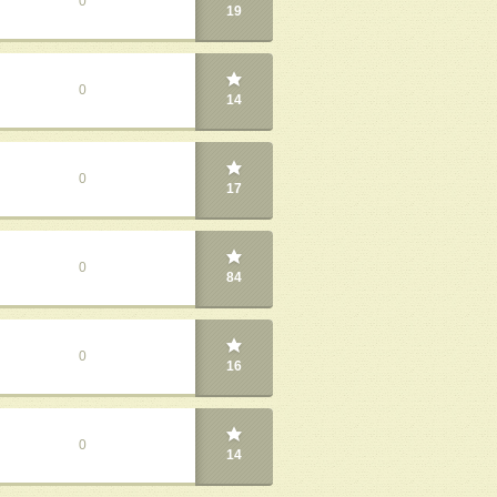
0
19
0
14
0
17
0
84
0
16
0
14