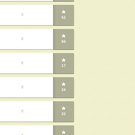
0
52
0
94
0
17
0
24
0
22