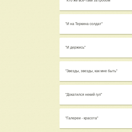
"Кто же все-таки за гробом"
"И на Теркина солдат"
"И держись"
"Звезды, звезды, как мне быть"
"Докатился некий гул"
"Галереи - красота"