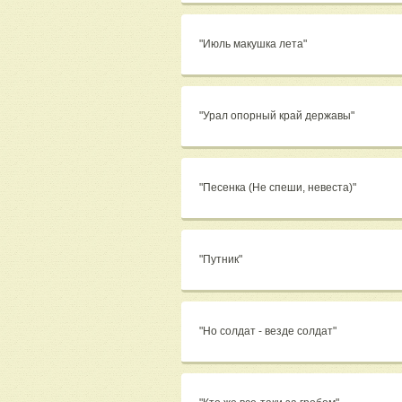
"Июль макушка лета"
"Урал опорный край державы"
"Песенка (Не спеши, невеста)"
"Путник"
"Но солдат - везде солдат"