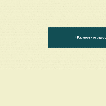
⭐
Разместите здес
О проекте
Помощь
Контакт