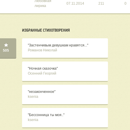
Любовная
07.11.2014
211
0
лирика
ИЗБРАННЫЕ СТИХОТВОРЕНИЯ
"Застенчивым девушкам нравятся..."
Романов Николай
505
"Ночная сказочка"
Осенний Георгий
"незаконченное"
ksenia
"Бессонница ты моя.."
ksenia