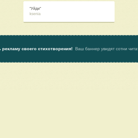
"Уйди"
ksenia
ь рекламу своего стихотворения!
Ваш баннер увидят сотни чит
ы
Пользовательское соглашение
Услуги
Клуб поэтов Поэмбука