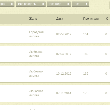
анры
Все разделы
Все года
Все
Жанр
Дата
Прочитали
От
Городская
02.04.2017
151
0
лирика
Любовная
02.04.2017
182
0
лирика
Любовная
10.12.2016
135
0
лирика
Любовная
07.11.2014
175
0
лирика