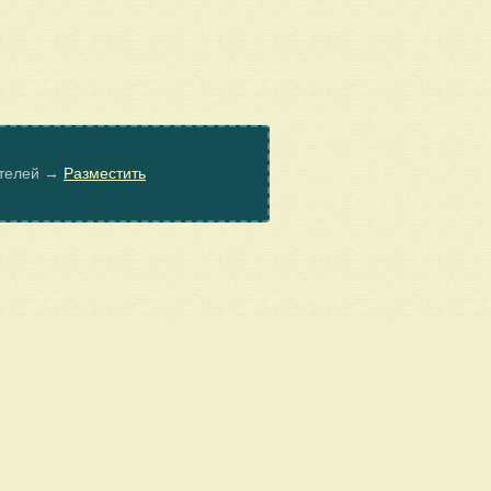
ателей →
Разместить
© Poembook.ru, 2026