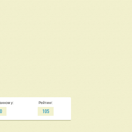
анном у:
Рейтинг:
0
105