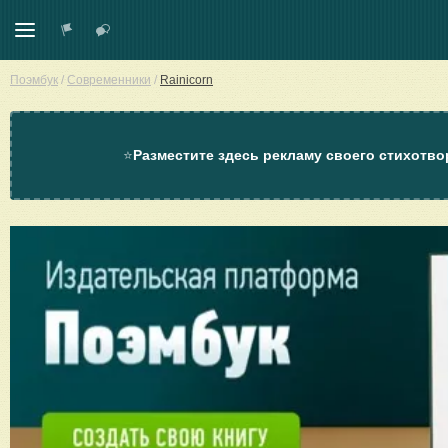
Поэмбук
/
Современники
/
Rainicorn
⭐
Разместите здесь рекламу своего стихотво