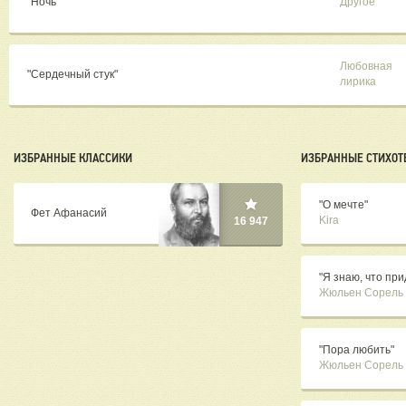
"Ночь"
Другое
Любовная
"Сердечный стук"
лирика
ИЗБРАННЫЕ КЛАССИКИ
ИЗБРАННЫЕ СТИХОТ
"О мечте"
Фет Афанасий
Kira
16 947
"Я знаю, что при
Жюльен Сорель
"Пора любить"
Жюльен Сорель