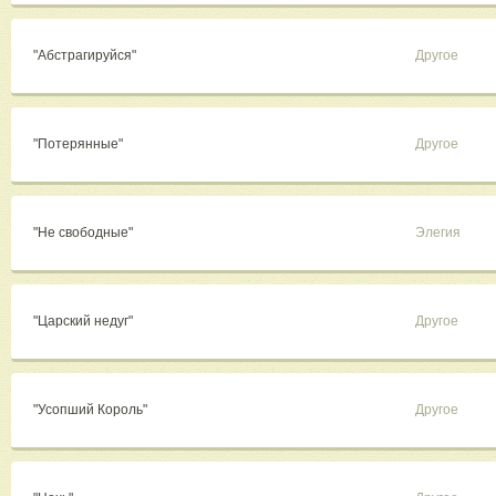
"Абстрагируйся"
Другое
"Потерянные"
Другое
"Не свободные"
Элегия
"Царский недуг"
Другое
"Усопший Король"
Другое