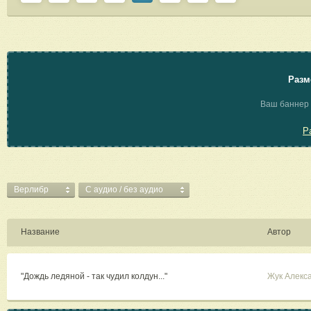
Разм
Ваш баннер 
Р
Верлибр
C аудио / без аудио
Название
Автор
"Дождь ледяной - так чудил колдун..."
Жук Алекс