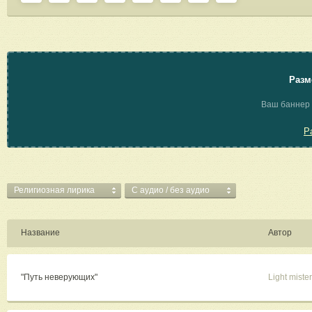
Разм
Ваш баннер 
Р
Религиозная лирика
C аудио / без аудио
Название
Автор
"Путь неверующих"
Light mister