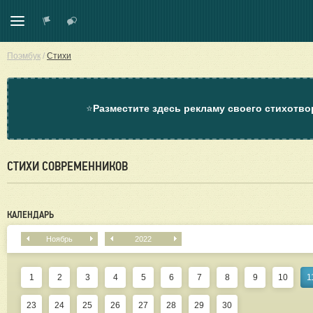
Поэмбук
/
Стихи
⭐
Разместите здесь рекламу своего стихотво
СТИХИ СОВРЕМЕННИКОВ
КАЛЕНДАРЬ
Ноябрь
2022
1
2
3
4
5
6
7
8
9
10
1
23
24
25
26
27
28
29
30