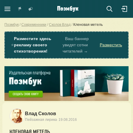
Поэмбук
Современники
Сколов Влад
Кленовая метель
Разместите здесь
Ваш баннер
⭐
рекламу своего
увидят сотни
Разместить
стихотворения!
читателей →
Влад Сколов
·
Пейзажная лирика
19.08.2016
КЛЕНОВАЯ МЕТЕЛЬ