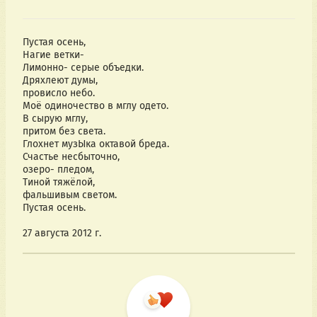
Пустая осень,
Нагие ветки-
Лимонно- серые объедки.
Дряхлеют думы,
провисло небо.
Моё одиночество в мглу одето.
В сырую мглу,
притом без света.
Глохнет музЫка октавой бреда.
Счастье несбыточно,
озеро- пледом,
Тиной тяжёлой,
фальшивым светом.
Пустая осень.
27 августа 2012 г.