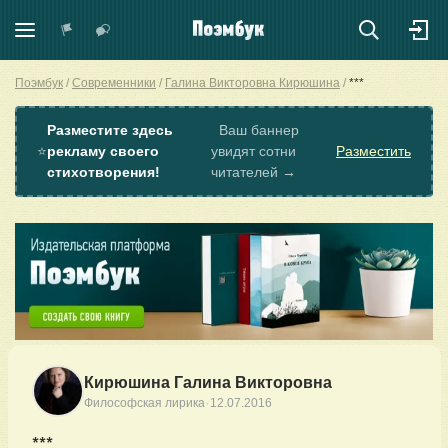
Поэмбук
Современники
Галина Викторовна Кирюшина
***
Разместите здесь
Ваш баннер
⭐
рекламу своего
увидят сотни
Разместить
стихотворения!
читателей →
Кирюшина Галина Викторовна
·
Философская лирика
12.07.2016
***