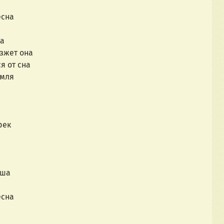
есна
ма
зжет она
я от сна
емля
й
рек
уша
есна