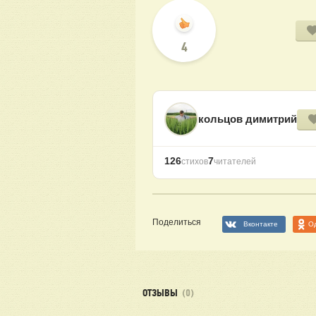
4
кольцов димитрий
126
7
стихов
читателей
Поделиться
Вконтакте
О
ОТЗЫВЫ
(0)