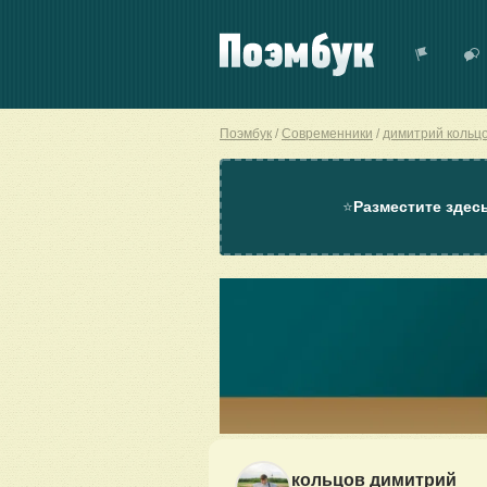
Поэмбук
Современники
димитрий кольц
⭐
Разместите здес
кольцов димитрий