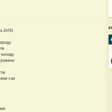
А
ь 2015)
городу
ота
 холоду
ировано
гла
ымке сна
уша