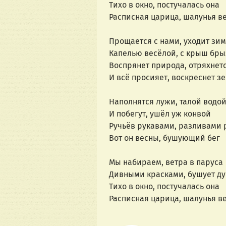
Тихо в окно, постучалась она
Расписная царица, шалунья в
Прощается с нами, уходит зи
Капелью весёлой, с крыш бры
Воспрянет природа, отряхнетс
И всё просияет, воскреснет з
Наполнятся лужи, талой водо
И побегут, ушёл уж конвой
Ручьёв рукавами, разливами 
Вот он весны, бушующий бег
Мы набираем, ветра в паруса
Дивными красками, бушует д
Тихо в окно, постучалась она
Расписная царица, шалунья в