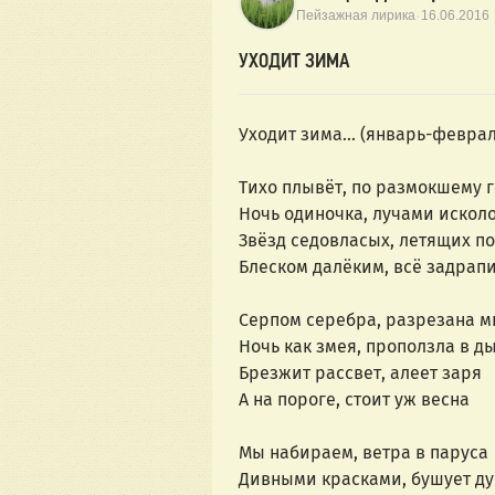
·
Пейзажная лирика
16.06.2016
УХОДИТ ЗИМА
Уходит зима… (январь-феврал
Тихо плывёт, по размокшему 
Ночь одиночка, лучами искол
Звёзд седовласых, летящих по
Блеском далёким, всё задрап
Серпом серебра, разрезана м
Ночь как змея, проползла в д
Брезжит рассвет, алеет заря
А на пороге, стоит уж весна
Мы набираем, ветра в паруса
Дивными красками, бушует д