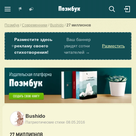
Поэмбук
Современники
Bushido
27 миллионов
Разместите здесь
Ваш баннер
⭐
рекламу своего
увидят сотни
Разместить
стихотворения!
читателей →
Bushido
·
Патриотические стихи
08.05.2016
27 МИЛЛИОНОВ