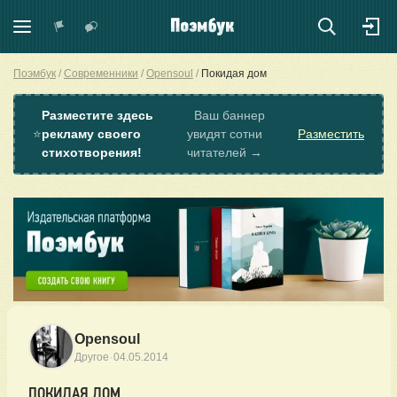
Поэмбук
Современники
Opensoul
Покидая дом
Разместите здесь
Ваш баннер
⭐
рекламу своего
увидят сотни
Разместить
стихотворения!
читателей →
Opensoul
·
Другое
04.05.2014
ПОКИДАЯ ДОМ