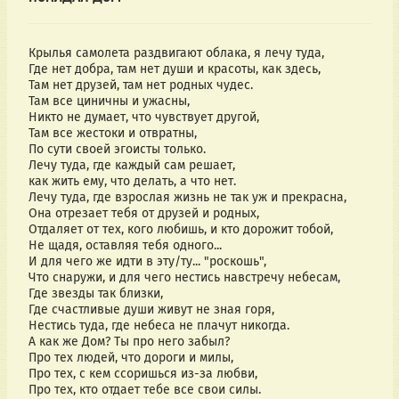
Крылья самолета раздвигают облака, я лечу туда,
Где нет добра, там нет души и красоты, как здесь,
Там нет друзей, там нет родных чудес.
Там все циничны и ужасны,
Никто не думает, что чувствует другой,
Там все жестоки и отвратны,
По сути своей эгоисты только.
Лечу туда, где каждый сам решает,
как жить ему, что делать, а что нет.
Лечу туда, где взрослая жизнь не так уж и прекрасна,
Она отрезает тебя от друзей и родных,
Отдаляет от тех, кого любишь, и кто дорожит тобой,
Не щадя, оставляя тебя одного...
И для чего же идти в эту/ту... "роскошь",
Что снаружи, и для чего нестись навстречу небесам,
Где звезды так близки,
Где счастливые души живут не зная горя,
Нестись туда, где небеса не плачут никогда.
А как же Дом? Ты про него забыл?
Про тех людей, что дороги и милы,
Про тех, с кем ссоришься из-за любви,
Про тех, кто отдает тебе все свои силы.