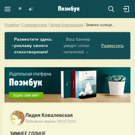
Поэмбук
Современники
Лидия Ковалевская
Зимнее солнце...
Разместите здесь
Ваш баннер
⭐
рекламу своего
увидят сотни
Разместить
стихотворения!
читателей →
Лидия Ковалевская
·
Любовная лирика
08.02.2016
ЗИМНЕЕ СОЛНЦЕ...