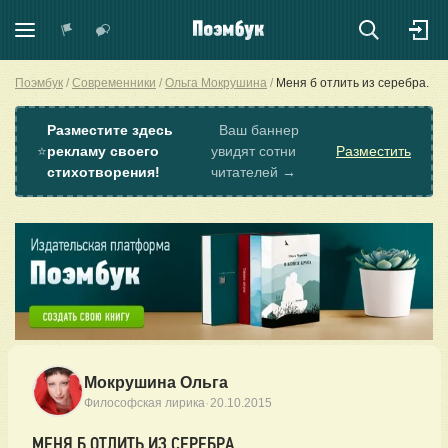
Поэмбук
Современники
Ольга Мокрушина
Меня б отлить из серебра.
Разместите здесь
Ваш баннер
⭐
рекламу своего
увидят сотни
Разместить
стихотворения!
читателей →
Мокрушина Ольга
·
Философская лирика
20.10.2015
МЕНЯ Б ОТЛИТЬ ИЗ СЕРЕБРА.