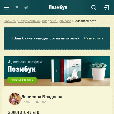
Поэмбук
Современники
Владлена Денисова
Золотится лето
⭐
Ваш баннер увидят сотни читателей
→
Разместить
Денисова Владлена
·
Песни
08.07.2026
ЗОЛОТИТСЯ ЛЕТО