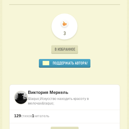
3
В ИЗБРАННОЕ
ПОДДЕРЖАТЬ АВТОРА!
Виктория Меркель
&laquo;Искусство находить красоту в
мелочах&raquo;
129
1
стихов
читатель