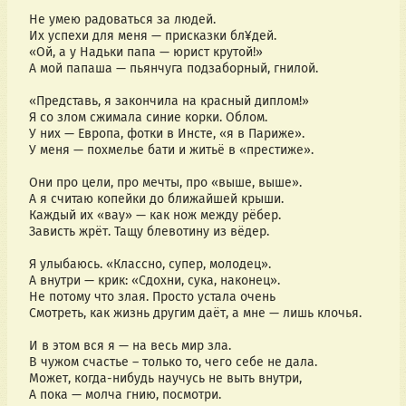
Не умею радоваться за людей.  
Их успехи для меня — присказки бл¥дей.  
«Ой, а у Надьки папа — юрист крутой!»  
А мой папаша — пьянчуга подзаборный, гнилой.  
«Представь, я закончила на красный диплом!»  
Я со злом сжимала синие корки. Облом.  
У них — Европа, фотки в Инсте, «я в Париже».  
У меня — похмелье бати и житьё в «престиже».
Они про цели, про мечты, про «выше, выше».  
А я считаю копейки до ближайшей крыши. 
Каждый их «вау» — как нoж между рёбер.  
Зависть жрёт. Тащу блевoтинy из вёдер.  
Я улыбаюсь. «Классно, супер, молодец».  
А внутри — крик: «Сдoхни, сyка, наконец». 
Не потому что злая. Просто устала очень  
Смотреть, как жизнь другим даёт, а мне — лишь клочья.  
И в этом вся я — на весь мир зла.  
В чужом счастье – только то, чего себе не дала. 
Может, когда-нибудь научусь не выть внутри,  
А пока — молча гнию, посмотри.