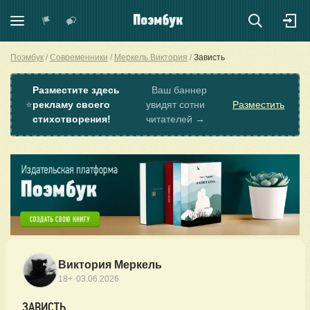
Поэмбук
Современники
Меркель Виктория
Зависть
Разместите здесь
Ваш баннер
⭐
рекламу своего
увидят сотни
Разместить
стихотворения!
читателей →
Виктория Меркель
·
18+
03.06.2026
ЗАВИСТЬ