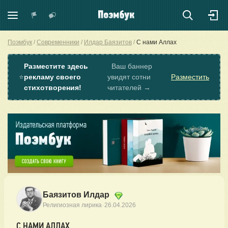
Поэмбук
Современники
Илдар Баязитов
С нами Аллах
Разместите здесь
Ваш баннер
⭐
рекламу своего
увидят сотни
Разместить
стихотворения!
читателей →
Баязитов Илдар
·
Религиозная лирика
26.04.2026
С НАМИ АЛЛАХ