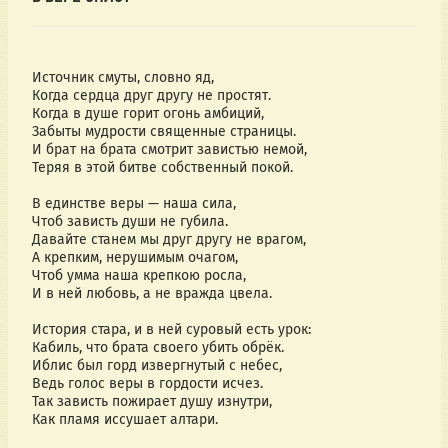
Источник смуты, словно яд,
Когда сердца друг другу не простят.
Когда в душе горит огонь амбиций,
Забыты мудрости священные страницы.
И брат на брата смотрит завистью немой,
Теряя в этой битве собственный покой.
В единстве веры — наша сила,
Чтоб зависть души не губила.
Давайте станем мы друг другу не врагом,
А крепким, нерушимым очагом,
Чтоб умма наша крепкою росла,
И в ней любовь, а не вражда цвела.
История стара, и в ней суровый есть урок:
Кабиль, что брата своего убить обрёк.
Иблис был горд извергнутый с небес,
Ведь голос веры в гордости исчез.
Так зависть пожирает душу изнутри,
Как пламя иссушает алтари.