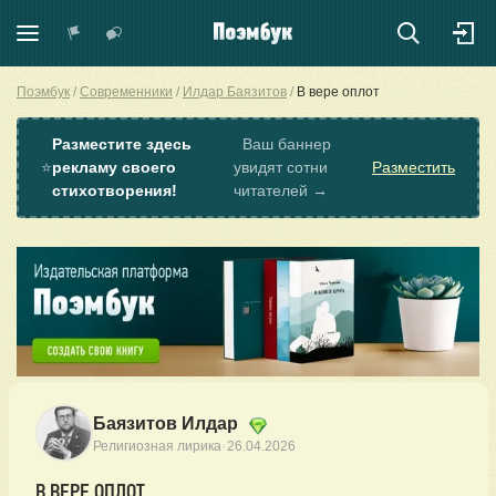
Поэмбук
Современники
Илдар Баязитов
В вере оплот
Разместите здесь
Ваш баннер
⭐
рекламу своего
увидят сотни
Разместить
стихотворения!
читателей →
Баязитов Илдар
·
Религиозная лирика
26.04.2026
В ВЕРЕ ОПЛОТ