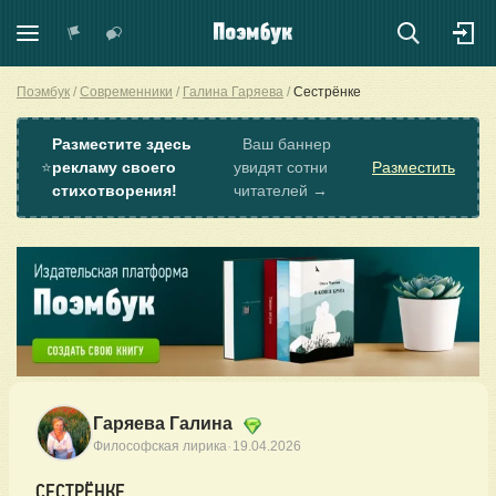
Поэмбук
Современники
Галина Гаряева
Сестрёнке
Разместите здесь
Ваш баннер
⭐
рекламу своего
увидят сотни
Разместить
стихотворения!
читателей →
Гаряева Галина
·
Философская лирика
19.04.2026
СЕСТРЁНКЕ