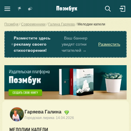
Поэмбук
Современники
Галина Гаряева
Мелодии капели
Разместите здесь
Ваш баннер
⭐
рекламу своего
увидят сотни
Разместить
стихотворения!
читателей →
Гаряева Галина
·
Городская лирика
14.04.2026
МЕЛОДИИ КАПЕЛИ