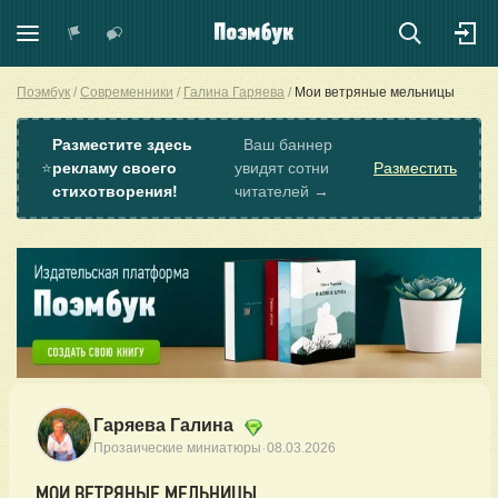
Поэмбук
Современники
Галина Гаряева
Мои ветряные мельницы
Разместите здесь
Ваш баннер
⭐
рекламу своего
увидят сотни
Разместить
стихотворения!
читателей →
Гаряева Галина
·
Прозаические миниатюры
08.03.2026
МОИ ВЕТРЯНЫЕ МЕЛЬНИЦЫ