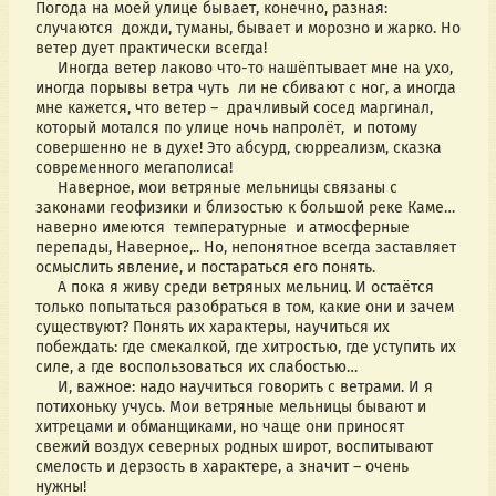
Погода на моей улице бывает, конечно, разная: 
случаются  дожди, туманы, бывает и морозно и жарко. Но 
ветер дует практически всегда! 
     Иногда ветер лаково что-то нашёптывает мне на ухо, 
иногда порывы ветра чуть  ли не сбивают с ног, а иногда  
мне кажется, что ветер –  драчливый сосед маргинал, 
который мотался по улице ночь напролёт,  и потому 
совершенно не в духе! Это абсурд, сюрреализм, сказка 
современного мегаполиса! 
     Наверное, мои ветряные мельницы связаны с 
законами геофизики и близостью к большой реке Каме… 
наверно имеются  температурные  и атмосферные 
перепады, Наверное,.. Но, непонятное всегда заставляет 
осмыслить явление, и постараться его понять.
     А пока я живу среди ветряных мельниц. И остаётся 
только попытаться разобраться в том, какие они и зачем 
существуют? Понять их характеры, научиться их 
побеждать: где смекалкой, где хитростью, где уступить их 
силе, а где воспользоваться их слабостью… 
     И, важное: надо научиться говорить с ветрами. И я 
потихоньку учусь. Мои ветряные мельницы бывают и 
хитрецами и обманщиками, но чаще они приносят 
свежий воздух северных родных широт, воспитывают 
смелость и дерзость в характере, а значит – очень 
нужны!