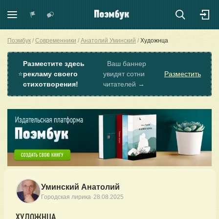
Поэмбук
Современники
Анатолий Уминский
Художнца
Разместите здесь
Ваш баннер
⭐
рекламу своего
увидят сотни
Разместить
стихотворения!
читателей →
Уминский Анатолий
·
Городская лирика
28.08.2025
ХУДОЖНЦА