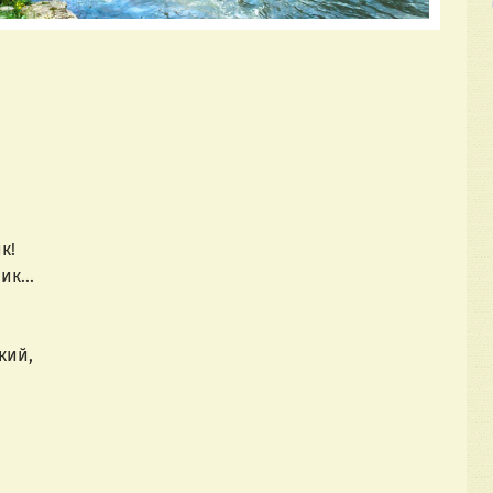
к!
ик...
кий,