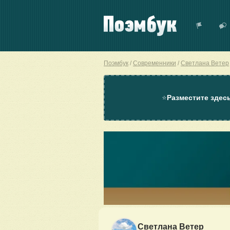
Поэмбук
Современники
Светлана Ветер
⭐
Разместите здес
Светлана Ветер