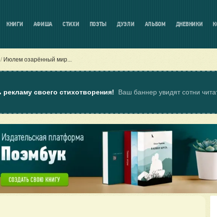
КНИГИ
АФИША
СТИХИ
ПОЭТЫ
ДУЭЛИ
АЛЬБОМ
ДНЕВНИКИ
К
Июлем озарённый мир...
ь рекламу своего стихотворения!
Ваш баннер увидят сотни чит