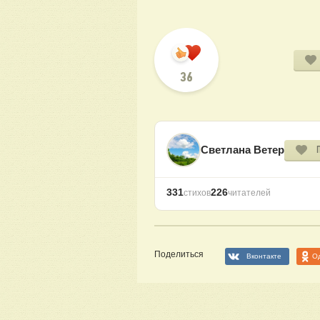
36
Светлана Ветер
331
226
стихов
читателей
Поделиться
Вконтакте
О