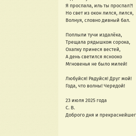
Я проспала, иль ты проспал?!
Но свет из окон лился, лился,
Волнуя, словно дивный бал.
Поплыли тучи издалёка,
Трещала рядышком сорока,
Охапку принеся вестей,
А день светился яснооко
Мгновенья не было милей!
Любуйся! Радуйся! Друг мой!
Года, что волны! Чередой!
23 июля 2025 года
С. В.
Доброго дня и прекраснейшег