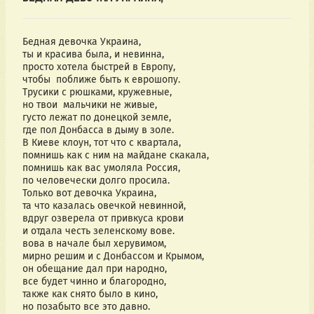
Бедная девочка Украина,
ты и красива была, и невинна,
просто хотела быстрей в Европу,
чтобы  поближе быть к еврошопу.
Трусики с рюшками, кружевные,
но твои  мальчики не живые,
густо лежат по донецкой земле,
где пол Донбасса в дыму в золе.
В Киеве клоун, тот что с квартала,
помнишь как с ним на майдане скакала,
помнишь как вас умоляла Россия,
по человечески долго просила.
Только вот девочка Украина,
та что казалась овечкой невинной,
вдруг озверела от привкуса крови
и отдала честь зеленскому вове.
вова в начале был херувимом,
мирно решим и с Донбассом и Крымом,
он обещание дал при народно,
все будет чинно и благородно,
также как снято было в кино,
но позабыто все это давно.