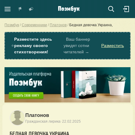
Поэмбук
Современники
Платонов
Бедная девочка Украина,
Разместите здесь
Ваш баннер
⭐
рекламу своего
увидят сотни
Разместить
стихотворения!
читателей →
Платонов
·
Гражданская лирика
22.02.2025
БЕДНАЯ ДЕВОЧКА УКРАИНА,