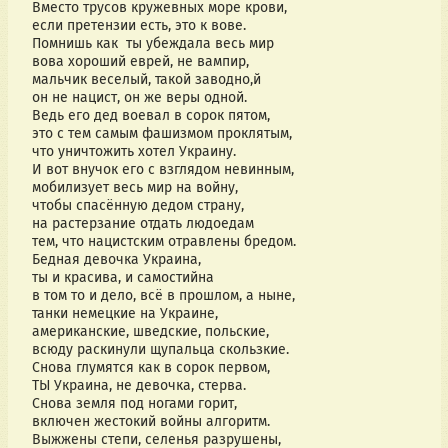
Вместо трусов кружевных море крови,
если претензии есть, это к вове.
Помнишь как  ты убеждала весь мир
вова хороший еврей, не вампир,
мальчик веселый, такой заводно,й
он не нацист, он же веры одной.
Ведь его дед воевал в сорок пятом,
это с тем самым фашизмом проклятым,
что уничтожить хотел Украину.
И вот внучок его с взглядом невинным,
мобилизует весь мир на войну,
чтобы спасённую дедом страну,
на растерзание отдать людоедам
тем, что нацистским отравлены бредом.
Бедная девочка Украина,
ты и красива, и самостийна
в том то и дело, всё в прошлом, а ныне,
танки немецкие на Украине,
американские, шведские, польские,
всюду раскинули щупальца скользкие.
Снова глумятся как в сорок первом,
ТЫ Украина, не девочка, стерва.
Снова земля под ногами горит,
включен жестокий войны алгоритм.
Выжжены степи, селенья разрушены,