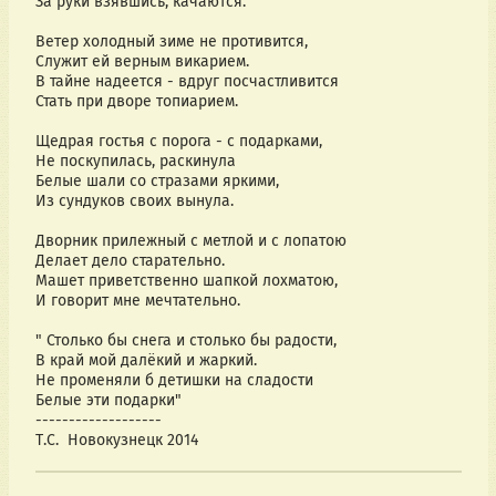
За руки взявшись, качаются.
Ветер холодный зиме не противится,
Служит ей верным викарием.
В тайне надеется - вдруг посчастливится
Стать при дворе топиарием.
Щедрая гостья с порога - с подарками,
Не поскупилась, раскинула
Белые шали со стразами яркими,
Из сундуков своих вынула.
Дворник прилежный с метлой и с лопатою
Делает дело старательно.
Машет приветственно шапкой лохматою,
И говорит мне мечтательно.
" Столько бы снега и столько бы радости,
В край мой далёкий и жаркий.
Не променяли б детишки на сладости
Белые эти подарки"
-------------------
Т.С.  Новокузнецк 2014