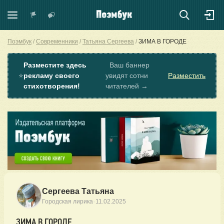
Поэмбук
Современники
Татьяна Сергеева
ЗИМА В ГОРОДЕ
Разместите здесь
Ваш баннер
⭐
рекламу своего
увидят сотни
Разместить
стихотворения!
читателей →
Сергеева Татьяна
·
Городская лирика
11.02.2025
ЗИМА В ГОРОДЕ