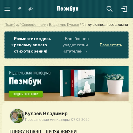
Поэмбук
Современники
Владимир Кулаев
Гляжу в окно... проза жизни
Разместите здесь
Ваш баннер
⭐
рекламу своего
увидят сотни
Разместить
стихотворения!
читателей →
Кулаев Владимир
·
Прозаические миниатюры
07.02.2025
ГЛЯЖУ В ОКНО... ПРОЗА ЖИЗНИ