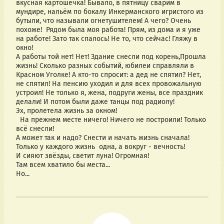
вкусная картошечка! Бывало, в пятницу сварим в 
мундире, нальём по бокалу Инкерманского игристого из 
бутыли, что называли огнетушителем! А чего? Очень 
похоже!  Рядом была моя работа! Прям, из дома и я уже 
на работе! Зато так спалось! Не то, что сейчас! Гляжу в 
окно!
А работы той нет! Нет! Здание снесли под корень,Прошла 
жизнь! Сколько разных событий, юбилеи справляли в 
Красном Уголке! А кто-то спросит: а дед не спятил? Нет, 
не спятил! На пенсию уходил и для всех провожальную 
устроил! Не только я, жена, подруги жены, все праздник 
делали! И потом были даже танцы под радиолу!
Эх, пролетела жизнь за окном!
  На прежнем месте ничего! Ничего не построили! Только 
всё снесли! 
А может так и надо? Снести и начать жизнь сначала!
Только у каждого жизнь  одна, а вокруг - вечность!
И сияют звёзды, светит луна! Огромная!
Там всем хватило бы места...
Но...