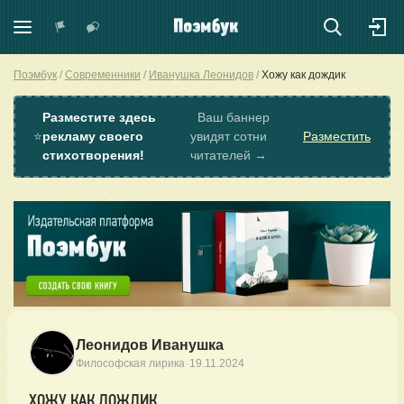
Поэмбук
Современники
Иванушка Леонидов
Хожу как дождик
Разместите здесь
Ваш баннер
⭐
рекламу своего
увидят сотни
Разместить
стихотворения!
читателей →
Леонидов Иванушка
·
Философская лирика
19.11.2024
ХОЖУ КАК ДОЖДИК