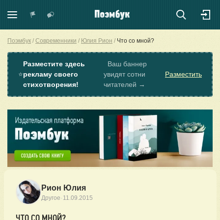
Поэмбук
Современники
Юлия Рион
Что со мной?
Разместите здесь
Ваш баннер
⭐
рекламу своего
увидят сотни
Разместить
стихотворения!
читателей →
Рион Юлия
·
Другое
11.09.2015
ЧТО СО МНОЙ?