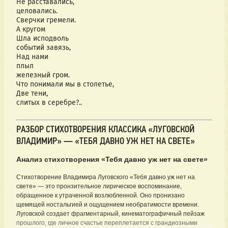
Не расставались,
целовались.
Сверчки гремели.
А кругом
Шла исподволь
событий завязь,
Над нами
плыл
железный гром.
Что понимали мы в столетье,
Две тени,
слитых в серебре?..
РАЗБОР СТИХОТВОРЕНИЯ КЛАССИКА «ЛУГОВСКОЙ
ВЛАДИМИР» — «ТЕБЯ ДАВНО УЖ НЕТ НА СВЕТЕ»
Анализ стихотворения «Тебя давно уж нет на свете»
Стихотворение Владимира Луговского «Тебя давно уж нет на
свете» — это пронзительное лирическое воспоминание,
обращенное к утраченной возлюбленной. Оно пронизано
щемящей ностальгией и ощущением необратимости времени.
Луговской создает фрагментарный, кинематографичный пейзаж
прошлого, где личное счастье переплетается с грандиозными