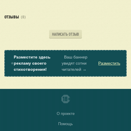
судьбой поколения:
Давид Самойлов
— его стихотворение «Сороковые,
ОТЗЫВЫ
(0)
роковые» так же мастерски сочетает интимные
переживания с масштабом военной эпохи.
Константин Симонов
— его военная лирика («Жди меня»,
НАПИСАТЬ ОТЗЫВ
«Ты помнишь, Алеша, дороги Смоленщины...») проникнута
той же силой личного чувства на фоне общей трагедии.
Александр Межиров
— поэт, чья лирика также насыщена
образами войны и памяти, с тонким психологизмом.
Разместите здесь
Ваш баннер
⭐
рекламу своего
увидят сотни
Разместить
стихотворения!
читателей →
О проекте
Помощь