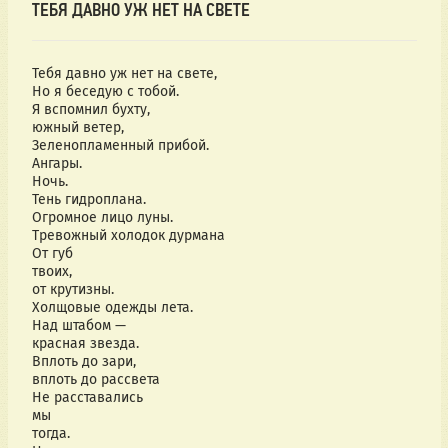
ТЕБЯ ДАВНО УЖ НЕТ НА СВЕТЕ
Тебя давно уж нет на свете,
Но я беседую с тобой.
Я вспомнил бухту,
южный ветер,
Зеленопламенный прибой.
Ангары.
Ночь.
Тень гидроплана.
Огромное лицо луны.
Тревожный холодок дурмана
От губ
твоих,
от крутизны.
Холщовые одежды лета.
Над штабом —
красная звезда.
Вплоть до зари,
вплоть до рассвета
Не расставались
мы
тогда.