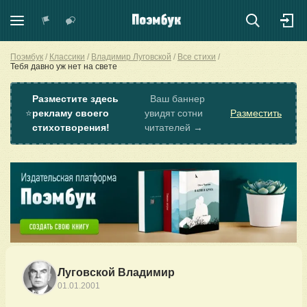
Поэмбук
Классики
Владимир Луговской
Все стихи
Тебя давно уж нет на свете
Разместите здесь
Ваш баннер
⭐
рекламу своего
увидят сотни
Разместить
стихотворения!
читателей →
Луговской Владимир
01.01.2001